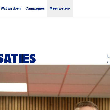
Wat wij doen
Campagnes
Meer weten
ATIES
L
a