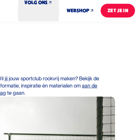
VOLG ONS
WEBSHOP
ZET JE IN
ZET JE IN
il jij jouw sportclub rookvrij maken? Bekijk de
nformatie, inspiratie én materialen om
aan de
lag
te gaan.