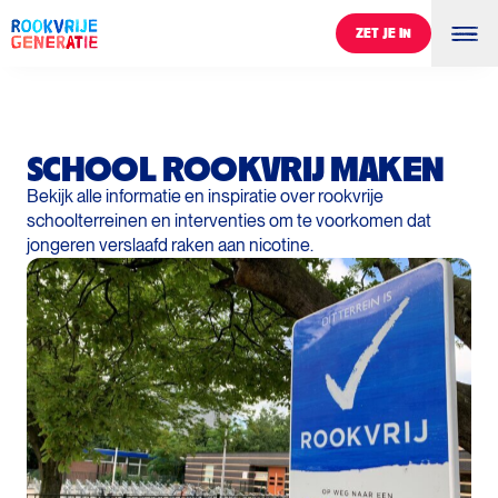
ZET JE IN
ZET JE IN
SCHOOL ROOKVRIJ MAKEN
Bekijk alle informatie en inspiratie over rookvrije
schoolterreinen en interventies om te voorkomen dat
jongeren verslaafd raken aan nicotine.
0
%