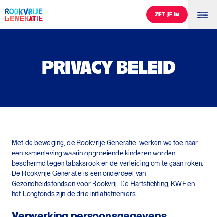
ZET JE IN
ZET JE IN
PRIVACY
BELEID
Privacy beleid
Met de beweging, de Rookvrije Generatie, werken we toe naar
een samenleving waarin opgroeiende kinderen worden
beschermd tegen tabaksrook en de verleiding om te gaan roken.
De Rookvrije Generatie is een onderdeel van
Gezondheidsfondsen voor Rookvrij. De Hartstichting, KWF en
het Longfonds zijn de drie initiatiefnemers.
Verwerking persoonsgegevens
0
%