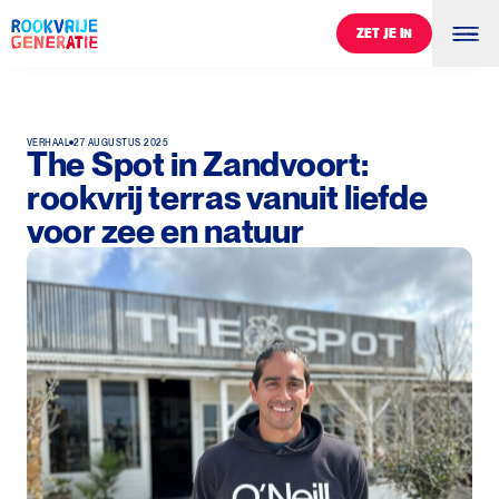
ZET JE IN
ZET JE IN
VERHAAL
27 AUGUSTUS 2025
The Spot in Zandvoort:
rookvrij terras vanuit liefde
voor zee en natuur
0
%