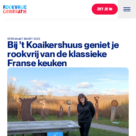
ZET JE IN
ZET JE IN
VERHAAL
27 MAART 2023
Bij ’t Koaikershuus geniet je
rookvrij van de klassieke
Franse keuken
0
%