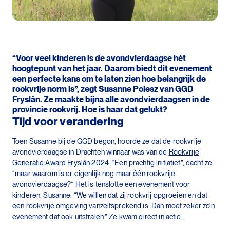
“Voor veel kinderen is de avondvierdaagse hét
hoogtepunt van het jaar. Daarom biedt dit evenement
een perfecte kans om te laten zien hoe belangrijk de
rookvrije norm is”, zegt Susanne Poiesz van GGD
Fryslân. Ze maakte bijna alle avondvierdaagsen in de
provincie rookvrij. Hoe is haar dat gelukt?
Tijd voor verandering
Toen Susanne bij de GGD begon, hoorde ze dat de rookvrije
avondvierdaagse in Drachten winnaar was van de
Rookvrije
Generatie Award Fryslân 2024
. “Een prachtig initiatief”, dacht ze,
“maar waarom is er eigenlijk nog maar één rookvrije
avondvierdaagse?” Het is tenslotte een evenement voor
kinderen. Susanne: “We willen dat zij rookvrij opgroeien en dat
een rookvrije omgeving vanzelfsprekend is. Dan moet zeker zo’n
evenement dat ook uitstralen.” Ze kwam direct in actie.