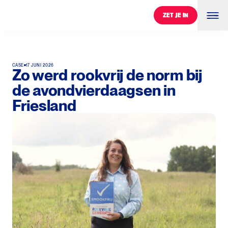
ZET JE IN
ZET JE IN
CASE
17 JUNI 2026
Zo werd rookvrij de norm bij
de avondvierdaagsen in
Friesland
0
%