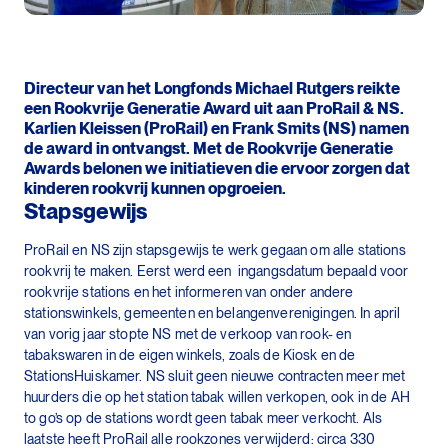
Directeur van het Longfonds Michael Rutgers reikte
een Rookvrije Generatie Award uit aan ProRail & NS.
Karlien Kleissen (ProRail) en Frank Smits (NS) namen
de award in ontvangst. Met de Rookvrije Generatie
Awards belonen we initiatieven die ervoor zorgen dat
kinderen rookvrij kunnen opgroeien.
Stapsgewijs
ProRail en NS zijn stapsgewijs te werk gegaan om alle stations
rookvrij te maken. Eerst werd een ingangsdatum bepaald voor
rookvrije stations en het informeren van onder andere
stationswinkels, gemeenten en belangenverenigingen. In april
van vorig jaar stopte NS met de verkoop van rook- en
tabakswaren in de eigen winkels, zoals de Kiosk en de
StationsHuiskamer. NS sluit geen nieuwe contracten meer met
huurders die op het station tabak willen verkopen, ook in de AH
to go’s op de stations wordt geen tabak meer verkocht. Als
laatste heeft ProRail alle rookzones verwijderd: circa 330