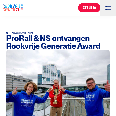
ZET JE IN
ZET JE IN
NIEUWS
23 MAART 2021
ProRail & NS ontvangen
Rookvrije Generatie Award
0
%