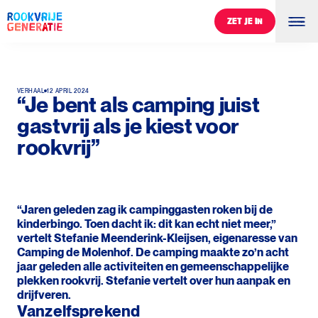
ZET JE IN
ZET JE IN
VERHAAL
12 APRIL 2024
“Je bent als camping juist
gastvrij als je kiest voor
rookvrij”
“Jaren geleden zag ik campinggasten roken bij de
kinderbingo. Toen dacht ik: dit kan echt niet meer,”
vertelt Stefanie Meenderink-Kleijsen, eigenaresse van
Camping de Molenhof. De camping maakte zo’n acht
jaar geleden alle activiteiten en gemeenschappelijke
plekken rookvrij. Stefanie vertelt over hun aanpak en
drijfveren.
Vanzelfsprekend
0
%