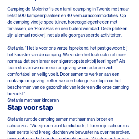
Camping de Molenhof is een familiecamping in Twente met maar
liefst 500 kampeerplaatsen en 40 verhuuraccommodaties. Op
de camping vind je speeltuinen, horecagelegenheden met
terrassen, de ‘PlonsPlas’ en een buitenzwembad. Deze plekken
zijn allemaal rookvrij, net als alle georganiseerde activiteiten.
Stefanie: “Het is voor ons vanzelfsprekend: het past gewoon bij
het karakter van de camping. We vinden het toch ook niet meer
normaal dat een leraar een sigaret opsteekt bij leerlingen? Als
team streven we naar een omgeving waar iedereen zich
comfortabel en veilig voelt. Door samen te werken aan een
rookvrije omgeving, zetten we een belangrijke stap naar het
beschermen van de gezondheid van iedereen die onze camping
bezoekt.”
Stefanie met haar kinderen
Stap voor stap
Stefanie runt de camping samen met haar man, broer en
schoonzus. “We zijn een echt familiebedrijf. Toen mijn schoonzus
haar eerste kind kreeg, dachten we bewuster na over meeroken,
maar ook over het goede voorbeeld geven. We stopten tien jaar