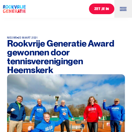
ZET JE IN
ZET JE IN
NIEUWS
23 MAART 2021
Rookvrije Generatie Award
gewonnen door
tennisverenigingen
Heemskerk
0
%