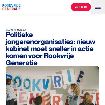
ZET JE IN
ZET JE IN
NIEUWS
31 MEI 2021
Politieke
jongerenorganisaties: nieuw
kabinet moet sneller in actie
komen voor Rookvrije
Generatie
0
%