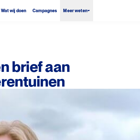
Wat wij doen
Campagnes
Meer weten
n brief aan
erentuinen