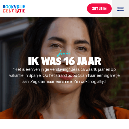
ZET JE IN
ZET JE IN
Jessica
Ik was 16 jaar
IK
WAS
16
JAAR
"Het is een venijnige verslaving." Jessica was 16 jaar en op
vakantie in Spanje. Op het strand bood 'Juan' haar een sigaretje
aan. Zeg dan maar eens nee. Ze rookt nog altijd.
0
%