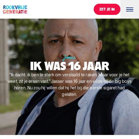
ZET JE IN
ZET JE IN
Jasser
Ik was 16 jaar
IK
WAS
16
JAAR
"Ik dacht: ik ben te sterk om verslaafd te raken. Maar voor je het
weet, zit je eraan vast." Jasser was 16 jaar en wilde bij de big boys
horen. Nu zou hij willen dat hij het bij die eerste sigaret had
gelaten.
0
%