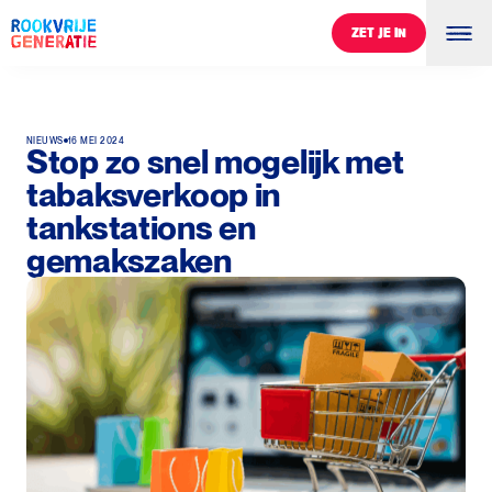
ZET JE IN
ZET JE IN
NIEUWS
16 MEI 2024
Stop zo snel mogelijk met
tabaksverkoop in
tankstations en
gemakszaken
0
%