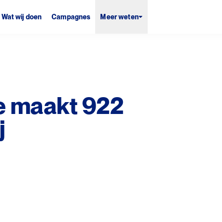
Wat wij doen
Campagnes
Meer weten
e maakt 922
j