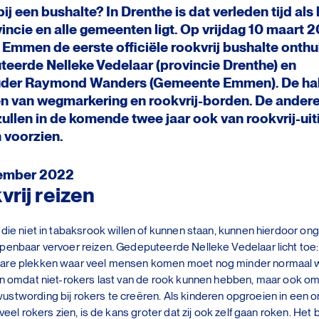
ij een bushalte? In Drenthe is dat verleden tijd als
incie en alle gemeenten ligt. Op vrijdag 10 maart 
 Emmen de eerste officiële rookvrij bushalte onthu
0
%
eerde Nelleke Vedelaar (provincie Drenthe) en
der Raymond Wanders (Gemeente Emmen). De halt
n van wegmarkering en rookvrij-borden. De ander
zullen in de komende twee jaar ook van rookvrij-ui
 voorzien.
ember 2022
vrij reizen
 die niet in tabaksrook willen of kunnen staan, kunnen hierdoor on
penbaar vervoer reizen. Gedeputeerde Nelleke Vedelaar licht toe
are plekken waar veel mensen komen moet nog minder normaal 
en omdat niet-rokers last van de rook kunnen hebben, maar ook o
stwording bij rokers te creëren. Als kinderen opgroeien in een 
 veel rokers zien, is de kans groter dat zij ook zelf gaan roken. Het