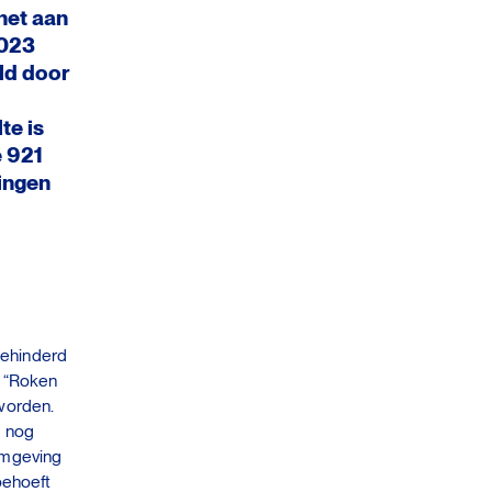
 het aan
2023
ld door
e is
e 921
tingen
gehinderd
: “Roken
worden.
m nog
omgeving
 behoeft