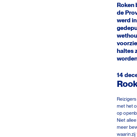
Roken b
de Prov
werd in
gedeput
wethou
voorzie
haltes 
worden
14 dec
Rook
Reizigers
met het o
op openb
Niet alle
meer bewu
waarin zij