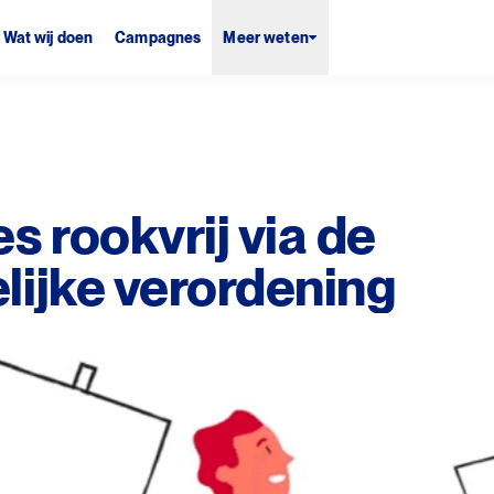
Wat wij doen
Campagnes
Meer weten
s rookvrij via de
lijke verordening