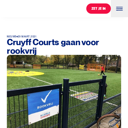
ZET JE IN
ZET JE IN
NIEUWS
29 MAART 2021
Cruyff Courts gaan voor
rookvrij
0
%