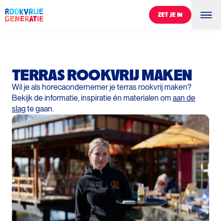
ZET JE IN
ZET JE IN
TERRAS ROOKVRIJ MAKEN
Wil je als horecaondernemer je terras rookvrij maken?
Bekijk de informatie, inspiratie én materialen om
aan de
slag
te gaan.
0
%