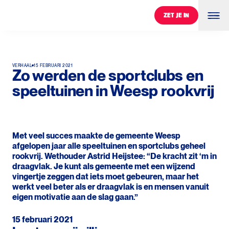
ZET JE IN
ZET JE IN
VERHAAL
15 FEBRUARI 2021
Zo werden de sportclubs en
speeltuinen in Weesp rookvrij
Met veel succes maakte de gemeente Weesp
afgelopen jaar alle speeltuinen en sportclubs geheel
rookvrij. Wethouder Astrid Heijstee: “De kracht zit ‘m in
draagvlak. Je kunt als gemeente met een wijzend
vingertje zeggen dat iets moet gebeuren, maar het
werkt veel beter als er draagvlak is en mensen vanuit
eigen motivatie aan de slag gaan.”
15 februari 2021
0
%