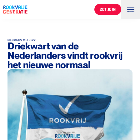
ZET JE IN
ZET JE IN
NIEUWS
27 MEI 2022
Driekwart van de
Nederlanders vindt rookvrij
het nieuwe normaal
0
%